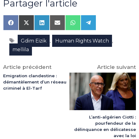
Partager l'article
Share
Share
Share
Share
Share
Share
on
on
on
on
on
on
Facebook
X
LinkedIn
Email
WhatsApp
Telegram
Étiquettes
(Twitter)
,
,
Gdim Eizik
Human Rights Watch
mellila
Article précédent
Article suivant
Emigration clandestine :
démantèlement d’un réseau
criminel à El-Tarf
L’anti-algérien Ciotti :
pourfendeur de la
délinquance en délicatesse
avec la loi