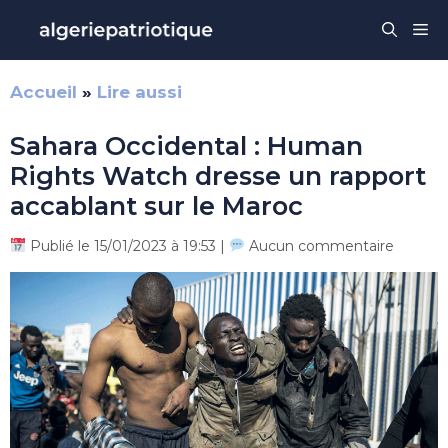
Aller
Me
au
contenu
Accueil
»
Lire aussi
Sahara Occidental : Human
Rights Watch dresse un rapport
accablant sur le Maroc
Publié le 15/01/2023 à 19:53 |
Aucun commentaire