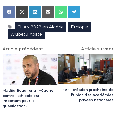
Share
Share
Share
Share
Share
Share
on
on
on
on
on
on
Facebook
X
LinkedIn
Email
WhatsApp
Telegram
Étiquettes
(Twitter)
,
,
CHAN 2022 en Algérie
Ethiopie
Wubetu Abate
Article précédent
Article suivant
FAF : création prochaine de
Madjid Bougherra : «Gagner
l’Union des académies
contre l’Ethiopie est
privées nationales
important pour la
qualification»