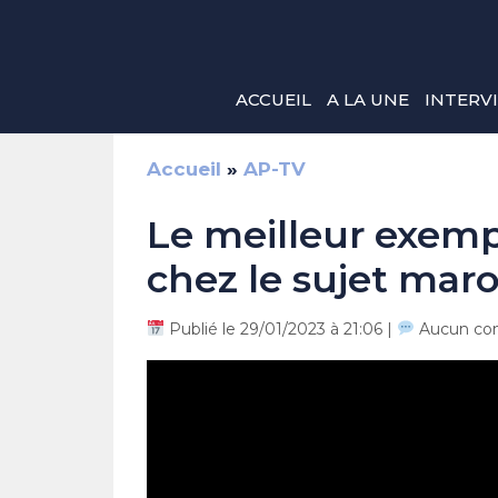
Aller
au
contenu
ACCUEIL
A LA UNE
INTERV
Accueil
»
AP-TV
Le meilleur exemp
chez le sujet mar
Publié le 29/01/2023 à 21:06 |
Aucun co