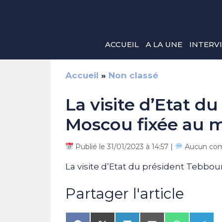
Aller
au
contenu
ACCUEIL
A LA UNE
INTERV
Accueil
»
Non classé
La visite d’Etat 
Moscou fixée au m
Publié le 31/01/2023 à 14:57 |
Aucun com
La visite d’Etat du président Tebbo
Partager l'article