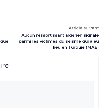
e
p
gram
Article suivant
Aucun ressortissant algérien signalé
ogue
parmi les victimes du séisme qui a eu
lieu en Turquie (MAE)
ire