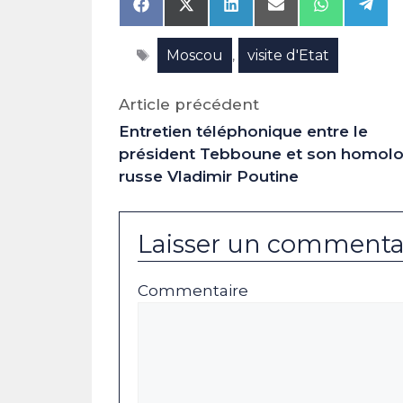
Share
Share
Share
Share
Share
Shar
on
on
on
on
on
on
Facebook
X
LinkedIn
Email
WhatsAp
Tele
Étiquettes
Moscou
visite d'Etat
(Twitter)
,
Article précédent
Entretien téléphonique entre le
président Tebboune et son homol
russe Vladimir Poutine
Laisser un commenta
Commentaire