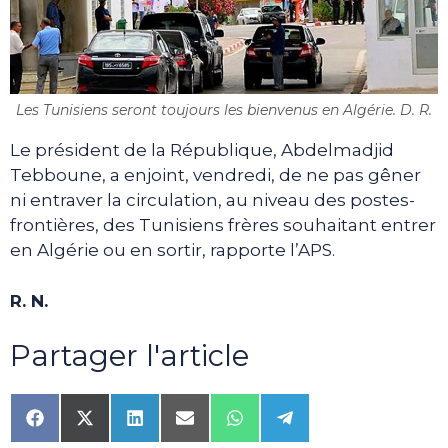
Les Tunisiens seront toujours les bienvenus en Algérie. D. R.
Le président de la République, Abdelmadjid
Tebboune, a enjoint, vendredi, de ne pas gêner
ni entraver la circulation, au niveau des postes-
frontières, des Tunisiens frères souhaitant entrer
en Algérie ou en sortir, rapporte l’APS.
R. N.
Partager l'article
Share
Share
Share
Share
Share
Share
on
on
on
on
on
on