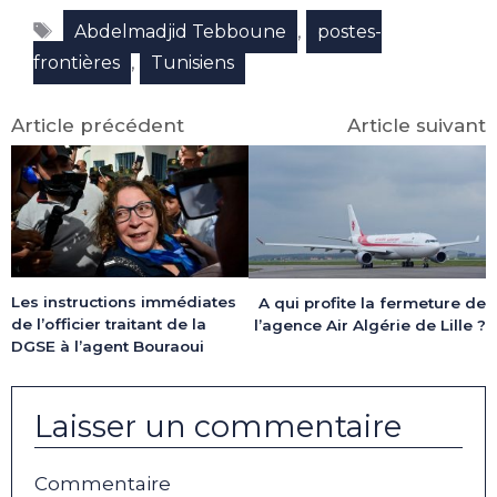
Facebook
X
LinkedIn
Email
WhatsApp
Telegram
Étiquettes
(Twitter)
,
Abdelmadjid Tebboune
postes-
,
frontières
Tunisiens
Article précédent
Article suivant
Les instructions immédiates
A qui profite la fermeture de
de l’officier traitant de la
l’agence Air Algérie de Lille ?
DGSE à l’agent Bouraoui
Laisser un commentaire
Commentaire