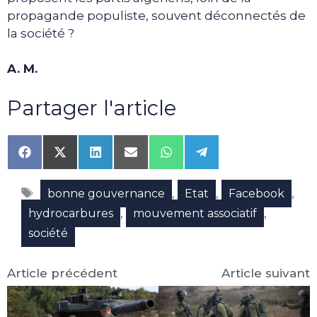
propagande populiste, souvent déconnectés de
la société ?
A. M.
Partager l'article
Share
Share
Share
Share
Share
Share
on
on
on
on
on
on
Facebook
X
LinkedIn
Email
WhatsApp
Telegram
Étiquettes
(Twitter)
,
,
,
bonne gouvernance
Etat
Facebook
,
,
hydrocarbures
mouvement associatif
société
Article précédent
Article suivant