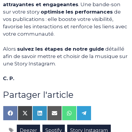
attrayantes et engageantes
. Une bande-son
sur votre story
optimise les performances
de
vos publications : elle booste votre visibilité,
favorise les interactions et renforce les liens avec
votre communauté.
Alors
suivez les étapes de notre guide
détaillé
afin de savoir mettre et choisir de la musique sur
une Story Instagram.
C. P.
Partager l'article
Share
Share
Share
Share
Share
Share
on
on
on
on
on
on
Facebook
X
LinkedIn
Email
WhatsApp
Telegram
Étiquettes
(Twitter)
,
,
Deezer
Spotify
Story Instagram