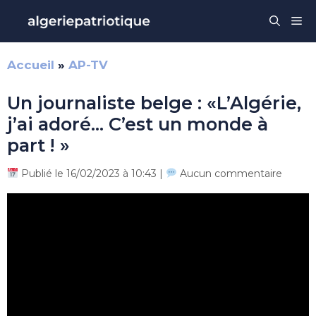
Aller
Me
au
contenu
Accueil
»
AP-TV
Un journaliste belge : «L’Algérie,
j’ai adoré… C’est un monde à
part ! »
Publié le 16/02/2023 à 10:43 |
Aucun commentaire