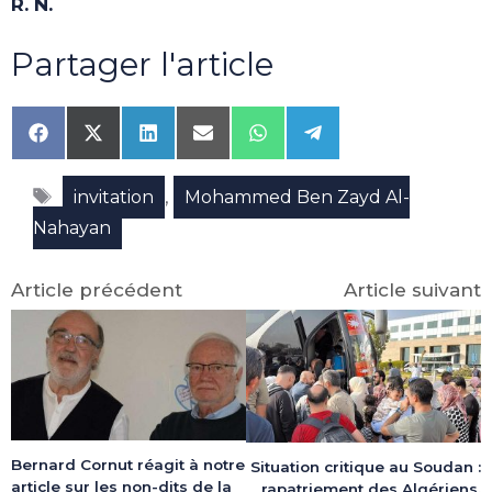
R. N.
Partager l'article
Share
Share
Share
Share
Share
Share
on
on
on
on
on
on
Facebook
X
LinkedIn
Email
WhatsApp
Telegram
Étiquettes
(Twitter)
,
invitation
Mohammed Ben Zayd Al-
Nahayan
Article précédent
Article suivant
Bernard Cornut réagit à notre
Situation critique au Soudan :
article sur les non-dits de la
rapatriement des Algériens,