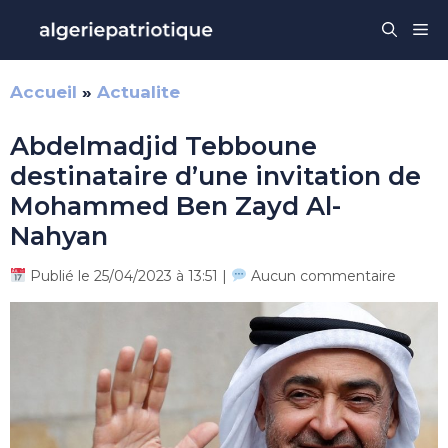
Aller
Me
au
contenu
Accueil
»
Actualite
Abdelmadjid Tebboune
destinataire d’une invitation de
Mohammed Ben Zayd Al-
Nahyan
Publié le 25/04/2023 à 13:51 |
Aucun commentaire