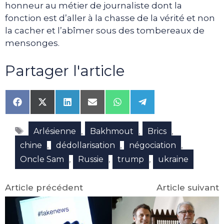
honneur au métier de journaliste dont la
fonction est d’aller à la chasse de la vérité et non
la cacher et l’abîmer sous des tombereaux de
mensonges.
Partager l'article
Share
Share
Share
Share
Share
Share
on
on
on
on
on
on
Facebook
X
LinkedIn
Email
WhatsApp
Telegram
Étiquettes
(Twitter)
,
,
,
Arlésienne
Bakhmout
Brics
,
,
,
chine
dédollarisation
négociation
,
,
,
Oncle Sam
Russie
trump
ukraine
Article précédent
Article suivant