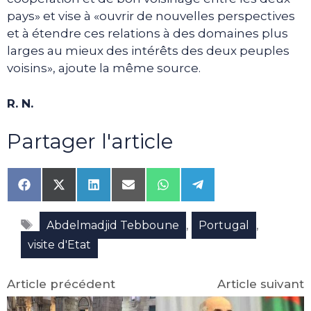
pays» et vise à «ouvrir de nouvelles perspectives
et à étendre ces relations à des domaines plus
larges au mieux des intérêts des deux peuples
voisins», ajoute la même source.
R. N.
Partager l'article
Share
Share
Share
Share
Share
Share
on
on
on
on
on
on
Facebook
X
LinkedIn
Email
WhatsApp
Telegram
Étiquettes
(Twitter)
,
,
Abdelmadjid Tebboune
Portugal
visite d'Etat
Article précédent
Article suivant