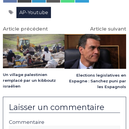
on
on
on
on
on
on
Facebook
X
LinkedIn
Email
WhatsApp
Telegram
Étiquettes
(Twitter)
AP-Youtube
Article précédent
Article suivant
Un village palestinien
Elections legislatives en
remplacé par un kibboutz
Espagne : Sanchez puni par
israélien
les Espagnols
Laisser un commentaire
Commentaire