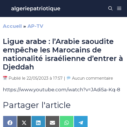
Aller
Me
au
contenu
Accueil
»
AP-TV
Ligue arabe : l’Arabie saoudite
empêche les Marocains de
nationalité israélienne d’entrer à
Djeddah
Publié le 22/05/2023 à 17:57 |
Aucun commentaire
https://www.youtube.com/watch?v=JAdiSa-Kq-8
Partager l'article
Share
Share
Share
Share
Share
Share