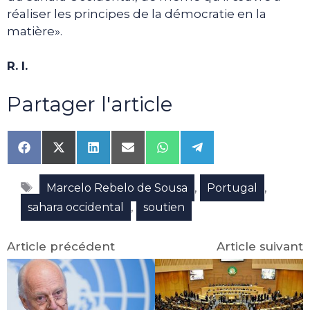
réaliser les principes de la démocratie en la
matière».
R. I.
Partager l'article
Share
Share
Share
Share
Share
Share
on
on
on
on
on
on
Facebook
X
LinkedIn
Email
WhatsApp
Telegram
Étiquettes
(Twitter)
,
,
Marcelo Rebelo de Sousa
Portugal
,
sahara occidental
soutien
Article précédent
Article suivant