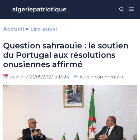
Aller
Me
au
contenu
Accueil
»
Lire aussi
Question sahraouie : le soutien
du Portugal aux résolutions
onusiennes affirmé
Publié le 23/05/2023 à 16:24 |
Aucun commentaire