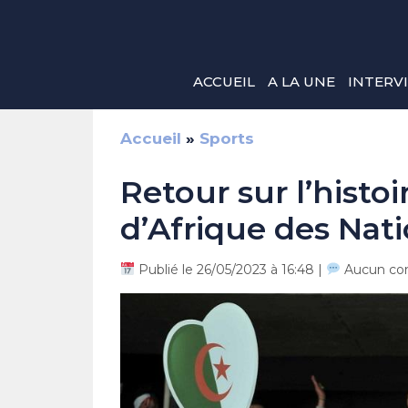
Aller
au
contenu
ACCUEIL
A LA UNE
INTERV
Accueil
»
Sports
Retour sur l’histo
d’Afrique des Nat
Publié le 26/05/2023 à 16:48 |
Aucun co