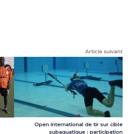
e
p
gram
Article suivant
Open international de tir sur cible
subaquatique : participation