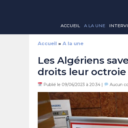
Aller
au
contenu
ACCUEIL
A LA UNE
INTERV
Accueil
»
A la une
Les Algériens save
droits leur octroie
Publié le 09/06/2023 à 20:34 |
Aucun c