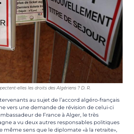
ectent-elles les droits des Algériens ? D. R.
tervenants au sujet de l’accord algéro-français
ine vers une demande de révision de celui-ci
mbassadeur de France à Alger, le très
agne a vu deux autres responsables politiques
e même sens que le diplomate «à la retraite»,