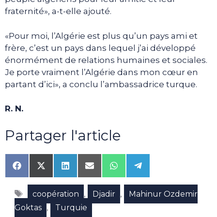
fraternité», a-t-elle ajouté.
«Pour moi, l’Algérie est plus qu’un pays ami et
frère, c’est un pays dans lequel j’ai développé
énormément de relations humaines et sociales.
Je porte vraiment l’Algérie dans mon cœur en
partant d’ici», a conclu l’ambassadrice turque.
R. N.
Partager l'article
Share
Share
Share
Share
Share
Share
on
on
on
on
on
on
Facebook
X
LinkedIn
Email
WhatsApp
Telegram
Étiquettes
(Twitter)
,
,
coopération
Djadir
Mahinur Ozdemir
,
Goktas
Turquie