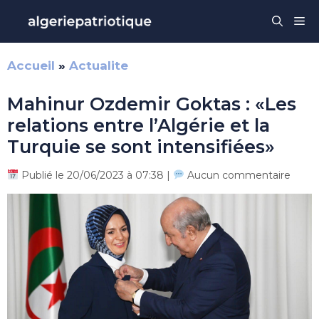
Aller
Me
au
contenu
Accueil
»
Actualite
Mahinur Ozdemir Goktas : «Les
relations entre l’Algérie et la
Turquie se sont intensifiées»
Publié le 20/06/2023 à 07:38 |
Aucun commentaire