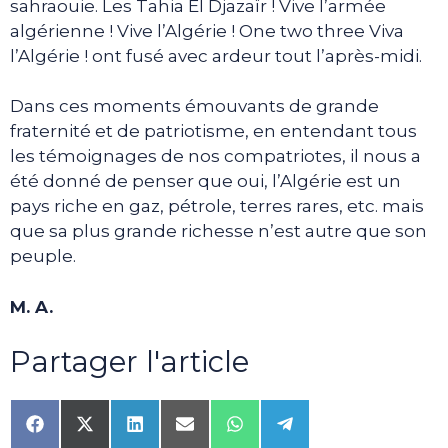
sahraouie. Les Tahia El Djazaïr ! Vive l’armée
algérienne ! Vive l’Algérie ! One two three Viva
l’Algérie ! ont fusé avec ardeur tout l’après-midi.
Dans ces moments émouvants de grande
fraternité et de patriotisme, en entendant tous
les témoignages de nos compatriotes, il nous a
été donné de penser que oui, l’Algérie est un
pays riche en gaz, pétrole, terres rares, etc. mais
que sa plus grande richesse n’est autre que son
peuple.
M. A.
Partager l'article
Share
Share
Share
Share
Share
Share
on
on
on
on
on
on