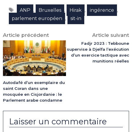
Facebook
X
LinkedIn
Email
WhatsApp
Telegram
Étiquettes
(Twitter)
,
,
,
,
ANP
Bruxelles
Hirak
ingérence
,
parlement européen
sit-in
Article précédent
Article suivant
Fadjr 2023 : Tebboune
supervise à Djelfa l’exécution
d’un exercice tactique avec
munitions réelles
Autodafé d’un exemplaire du
saint Coran dans une
mosquée en Cisjordanie : le
Parlement arabe condamne
Laisser un commentaire