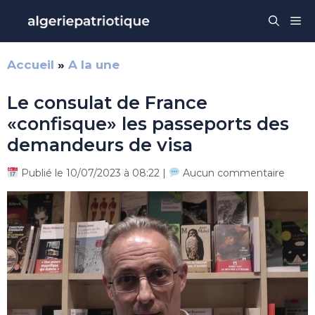
Aller
Me
au
contenu
Accueil
»
A la une
Le consulat de France
«confisque» les passeports des
demandeurs de visa
Publié le 10/07/2023 à 08:22 |
Aucun commentaire