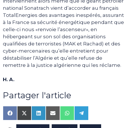
interviennent alors même que le géant pétrolier
national Sonatrach vient d’accorder au français
TotalEnergies des avantages inespérés, assurant
à la France sa sécurité énergétique pendant que
celle-ci nous «renvoie l’ascenseur», en
hébergeant sur son sol des organisations
qualifiées de terroristes (MAK et Rachad) et des
cyber-mercenaires qu’elle entretient pour
déstabiliser l’Algérie et qu’elle refuse de
remettre à la justice algérienne qui les réclame.
H. A.
Partager l'article
Share
Share
Share
Share
Share
Share
on
on
on
on
on
on
Facebook
X
LinkedIn
Email
WhatsApp
Telegram