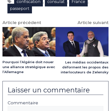
Étiquettes
(Twitter)
,
,
,
confiscation
consulat
France
passeport
Article précédent
Article suivant
Pourquoi l’Algérie doit nouer
Les médias occidentaux
une alliance stratégique avec
déforment les propos des
l’Allemagne
interlocuteurs de Zelensky
Laisser un commentaire
Commentaire