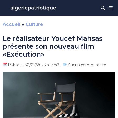
Aller
Me
au
contenu
Accueil
»
Culture
Le réalisateur Youcef Mahsas
présente son nouveau film
«Exécution»
Publié le 30/07/2023 à 14:42 |
Aucun commentaire