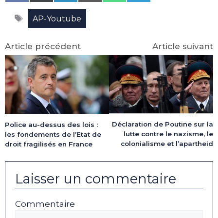
on
on
on
on
on
on
Facebook
X
LinkedIn
Email
WhatsApp
Telegram
Étiquettes
(Twitter)
AP-Youtube
Article précédent
Article suivant
Déclaration de Poutine sur la
Police au-dessus des lois :
lutte contre le nazisme, le
les fondements de l’Etat de
colonialisme et l’apartheid
droit fragilisés en France
Laisser un commentaire
Commentaire