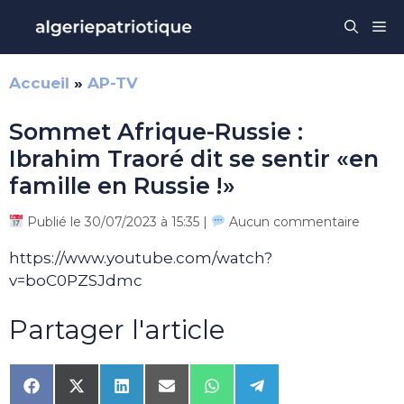
Aller
Me
au
contenu
Accueil
»
AP-TV
Sommet Afrique-Russie :
Ibrahim Traoré dit se sentir «en
famille en Russie !»
Publié le 30/07/2023 à 15:35 |
Aucun commentaire
https://www.youtube.com/watch?
v=boC0PZSJdmc
Partager l'article
Share
Share
Share
Share
Share
Share