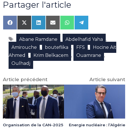
Partager l'article
Share
Share
Share
Share
Share
Share
on
on
on
on
on
on
Facebook
X
LinkedIn
Email
WhatsApp
Telegram
Étiquettes
(Twitter)
,
,
Abane Ramdane
Abdelhafid Yaha
,
,
,
Amirouche
bouteflika
FFS
Hocine Aït
,
,
,
Ahmed
Krim Belkacem
Ouamrane
Oulhadj
Article précédent
Article suivant
Organisation de la CAN-2025
Energie nucléaire : l’Algérie