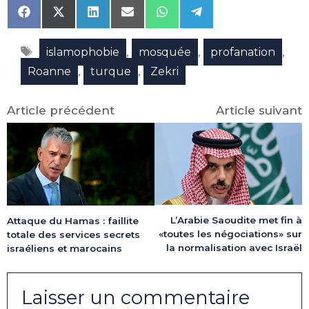
Share
Share
Share
Share
Share
Share
on
on
on
on
on
on
Facebook
X
LinkedIn
Email
WhatsApp
Telegram
Étiquettes
(Twitter)
,
,
,
islamophobie
mosquée
profanation
,
,
Roanne
turque
Zekri
Article précédent
Article suivant
L’Arabie Saoudite met fin à
Attaque du Hamas : faillite
«toutes les négociations» sur
totale des services secrets
la normalisation avec Israël
israéliens et marocains
Laisser un commentaire