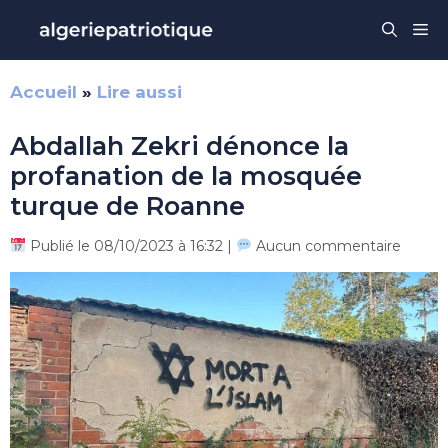
Aller
Me
au
contenu
Accueil
»
Lire aussi
Abdallah Zekri dénonce la
profanation de la mosquée
turque de Roanne
Publié le 08/10/2023 à 16:32 |
Aucun commentaire