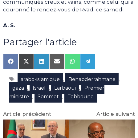
communiqués creux et vains, comme celui qui a
couronné le rendez-vous de Ryad, ce samedi.
A. S.
Partager l'article
Share
Share
Share
Share
Share
Share
on
on
on
on
on
on
Facebook
X
LinkedIn
Email
WhatsApp
Telegram
Étiquettes
(Twitter)
,
,
arabo-islamique
Benabderrahmane
,
,
,
gaza
Israël
Larbaoui
Premier
,
,
ministre
Sommet
Tebboune
Article précédent
Article suivant