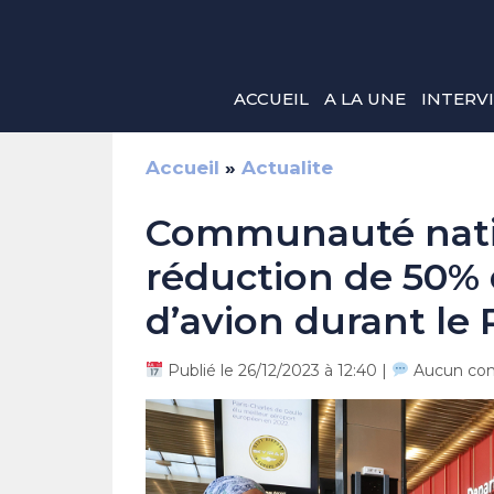
Aller
au
contenu
ACCUEIL
A LA UNE
INTERV
Accueil
»
Actualite
Communauté nation
réduction de 50% d
d’avion durant l
Publié le 26/12/2023 à 12:40 |
Aucun co