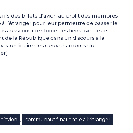
rifs des billets d’avion au profit des membres
à l’étranger pour leur permettre de passer le
s aussi pour renforcer les liens avec leurs
ent de la République dans un discours à la
 extraordinaire des deux chambres du
er).
e
p
gram
s d’avion
communauté nationale à l'étranger
,