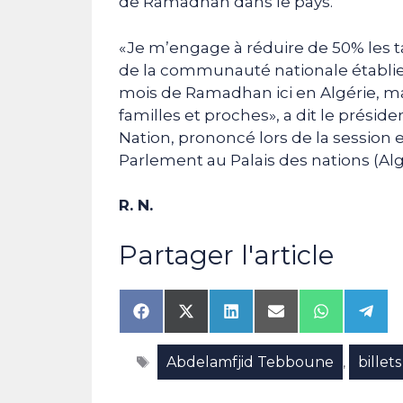
de Ramadhan dans le pays.
«Je m’engage à réduire de 50% les ta
de la communauté nationale établie 
mois de Ramadhan ici en Algérie, mai
familles et proches», a dit le présid
Nation, prononcé lors de la session
Parlement au Palais des nations (Alg
R. N.
Partager l'article
Share
Share
Share
Share
Share
Shar
on
on
on
on
on
on
Facebook
X
LinkedIn
Email
WhatsAp
Tele
Étiquettes
Abdelamfjid Tebboune
billet
(Twitter)
,