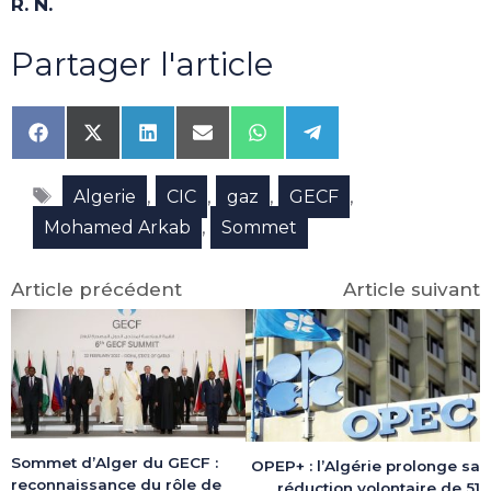
R. N.
Partager l'article
Share
Share
Share
Share
Share
Share
on
on
on
on
on
on
Facebook
X
LinkedIn
Email
WhatsApp
Telegram
Étiquettes
(Twitter)
,
,
,
,
Algerie
CIC
gaz
GECF
,
Mohamed Arkab
Sommet
Article précédent
Article suivant
Sommet d’Alger du GECF :
OPEP+ : l’Algérie prolonge sa
reconnaissance du rôle de
réduction volontaire de 51