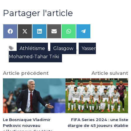
Partager l'article
Share
Share
Share
Share
Share
Share
on
on
on
on
on
on
Facebook
X
LinkedIn
Email
WhatsApp
Telegram
Étiquettes
(Twitter)
,
,
Athlétisme
Glasgow
Yasser
Mohamed-Tahar Triki
Article précédent
Article suivant
Le Bosniaque Vladimir
FIFA Series 2024 : une liste
Petkovic nouveau
élargie de 45 joueurs établie