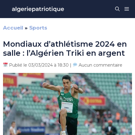
Aller
Me
au
contenu
Accueil
»
Sports
Mondiaux d’athlétisme 2024 en
salle : l’Algérien Triki en argent
Publié le 03/03/2024 à 18:30 |
Aucun commentaire