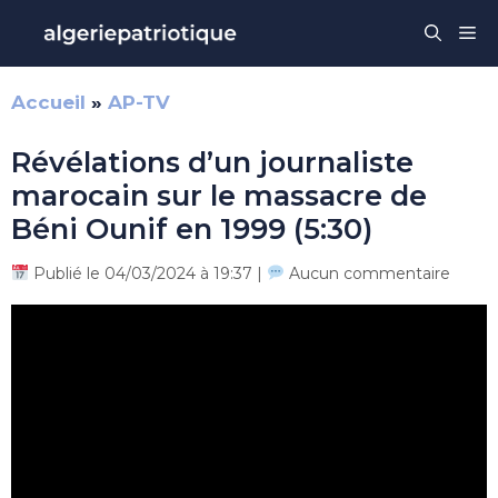
Aller
Me
au
contenu
Accueil
»
AP-TV
Révélations d’un journaliste
marocain sur le massacre de
Béni Ounif en 1999 (5:30)
Publié le 04/03/2024 à 19:37 |
Aucun commentaire