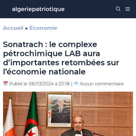
Aller
Me
au
contenu
Accueil
»
Economie
Sonatrach : le complexe
pétrochimique LAB aura
d’importantes retombées sur
l’économie nationale
Publié le 08/03/2024 à 20:18 |
Aucun commentaire