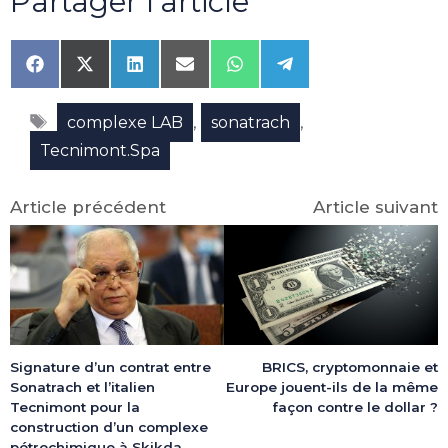
Partager l'article
Share
Share
Share
Share
Share
Share
on
on
on
on
on
on
Facebook
X
LinkedIn
Email
WhatsApp
Telegram
Étiquettes
(Twitter)
,
,
complexe LAB
sonatrach
Tecnimont.Spa
Article précédent
Article suivant
Signature d’un contrat entre
BRICS, cryptomonnaie et
Sonatrach et l’italien
Europe jouent-ils de la même
Tecnimont pour la
façon contre le dollar ?
construction d’un complexe
pétrochimique à Skikda