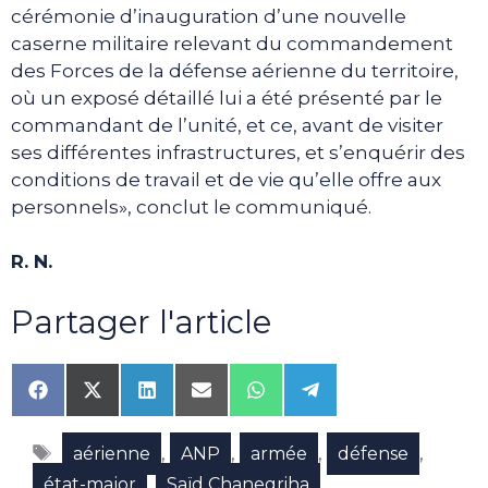
cérémonie d’inauguration d’une nouvelle
caserne militaire relevant du commandement
des Forces de la défense aérienne du territoire,
où un exposé détaillé lui a été présenté par le
commandant de l’unité, et ce, avant de visiter
ses différentes infrastructures, et s’enquérir des
conditions de travail et de vie qu’elle offre aux
personnels», conclut le communiqué.
R. N.
Partager l'article
Share
Share
Share
Share
Share
Share
on
on
on
on
on
on
Facebook
X
LinkedIn
Email
WhatsApp
Telegram
Étiquettes
(Twitter)
,
,
,
,
aérienne
ANP
armée
défense
,
état-major
Saïd Chanegriha