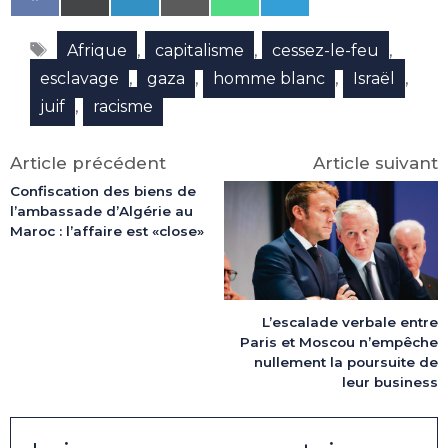
on
on
on
on
on
on
Facebook
X
LinkedIn
Email
WhatsApp
Telegram
Étiquettes
(Twitter)
,
,
,
Afrique
capitalisme
cessez-le-feu
,
,
,
,
esclavage
gaza
homme blanc
Israël
,
juif
racisme
Article précédent
Article suivant
Confiscation des biens de
l’ambassade d’Algérie au
Maroc : l’affaire est «close»
L’escalade verbale entre
Paris et Moscou n’empêche
nullement la poursuite de
leur business