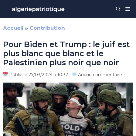
Aller
Me
au
contenu
Accueil
»
Contribution
Pour Biden et Trump : le juif est
plus blanc que blanc et le
Palestinien plus noir que noir
Publié le 27/03/2024 à 10:32 |
Aucun commentaire