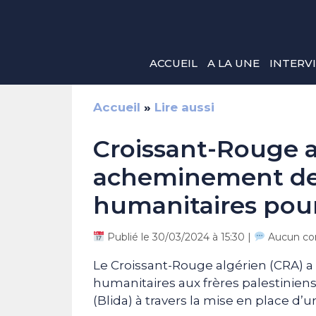
Aller
au
contenu
ACCUEIL
A LA UNE
INTERV
Accueil
»
Lire aussi
Croissant-Rouge a
acheminement de 
humanitaires pour
Publié le 30/03/2024 à 15:30 |
Aucun co
Le Croissant-Rouge algérien (CRA) a
humanitaires aux frères palestiniens
(Blida) à travers la mise en place d’u