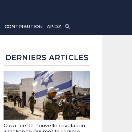
S
CONTRIBUTION
AP.DZ
DERNIERS ARTICLES
Gaza : cette nouvelle révélation
israélienne qui met le régime