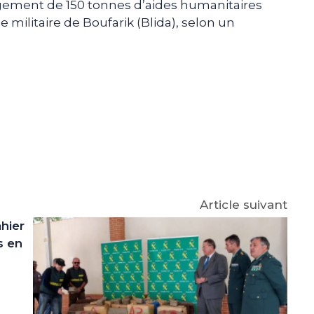
rgement de 150 tonnes d’aides humanitaires
se militaire de Boufarik (Blida), selon un
e
p
gram
Article suivant
hier
s en