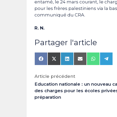
entamé, le 24 mars courant, le cha
pour les frères palestiniens via la ba
communiqué du CRA.
R. N.
Partager l'article
Share
Share
Share
Share
Share
Shar
on
on
on
on
on
on
Facebook
X
LinkedIn
Email
WhatsAp
Tele
(Twitter)
Article précédent
Education nationale : un nouveau ca
des charges pour les écoles privée
préparation