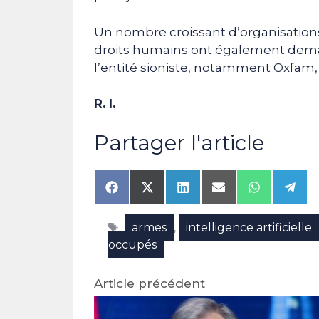
Un nombre croissant d’organisation
droits humains ont également dema
l’entité sioniste, notamment Oxfam,
R. I.
Partager l'article
Share
Share
Share
Share
Share
Shar
on
on
on
on
on
on
Facebook
X
LinkedIn
Email
WhatsAp
Tele
Étiquettes
armes
intelligence artificielle
(Twitter)
,
occupés
Article précédent