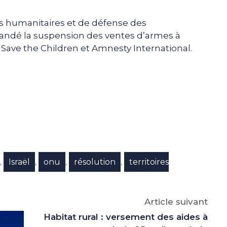
s humanitaires et de défense des
ndé la suspension des ventes d’armes à
 Save the Children et Amnesty International.
e
p
gram
Israël
onu
résolution
territoires
,
,
,
,
Article suivant
Habitat rural : versement des aides à