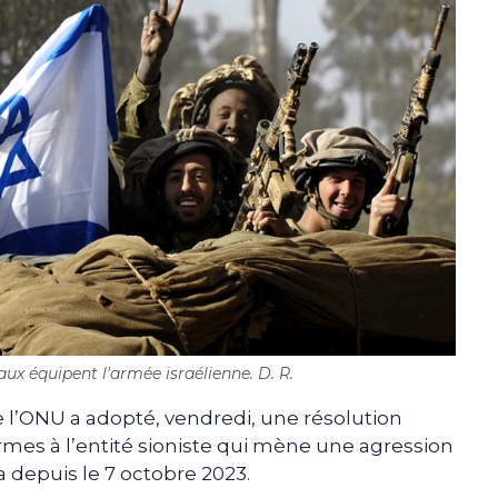
ux équipent l'armée israélienne. D. R.
 l’ONU a adopté, vendredi, une résolution
armes à l’entité sioniste qui mène une agression
 depuis le 7 octobre 2023.