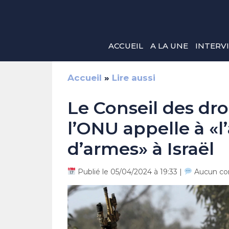
Aller
au
contenu
ACCUEIL
A LA UNE
INTERV
Accueil
»
Lire aussi
Le Conseil des dr
l’ONU appelle à «l
d’armes» à Israël
Publié le 05/04/2024 à 19:33 |
Aucun co