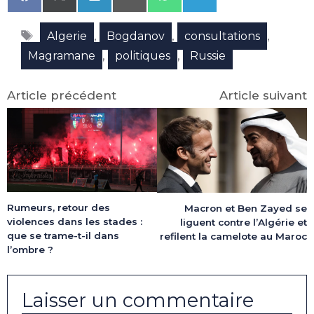
on
on
on
on
on
on
Facebook
X
LinkedIn
Email
WhatsApp
Telegram
Étiquettes
(Twitter)
,
,
,
Algerie
Bogdanov
consultations
,
,
Magramane
politiques
Russie
Article précédent
Article suivant
Rumeurs, retour des
Macron et Ben Zayed se
violences dans les stades :
liguent contre l’Algérie et
que se trame-t-il dans
refilent la camelote au Maroc
l’ombre ?
Laisser un commentaire