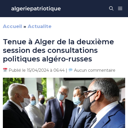
Aller
Me
au
contenu
Accueil
»
Actualite
Tenue à Alger de la deuxième
session des consultations
politiques algéro-russes
Publié le 15/04/2024 à 06:44 |
Aucun commentaire