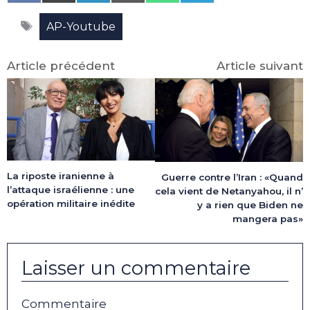
on
on
on
on
on
on
Facebook
X
LinkedIn
Email
WhatsApp
Telegram
Étiquettes
(Twitter)
AP-Youtube
Article précédent
Article suivant
La riposte iranienne à
Guerre contre l’Iran : «Quand
l’attaque israélienne : une
cela vient de Netanyahou, il n’
opération militaire inédite
y a rien que Biden ne
mangera pas»
Laisser un commentaire
Commentaire