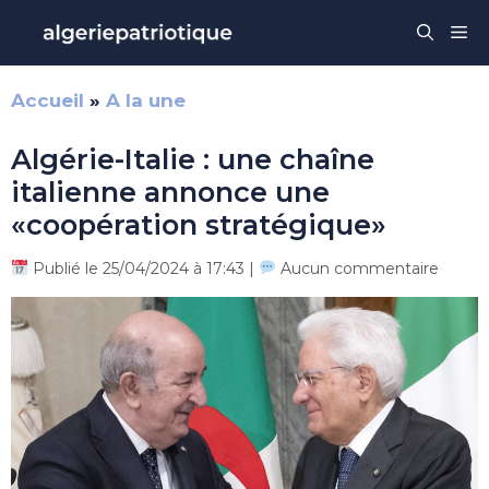
Aller
Me
au
contenu
Accueil
»
A la une
Algérie-Italie : une chaîne
italienne annonce une
«coopération stratégique»
Publié le 25/04/2024 à 17:43 |
Aucun commentaire