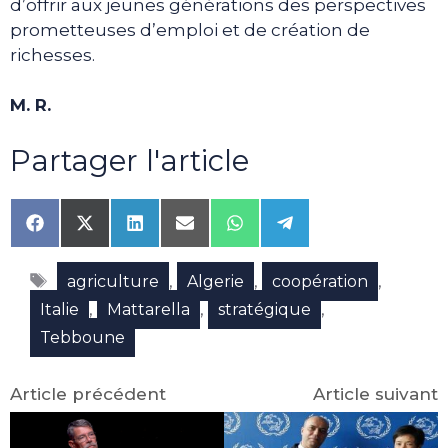
d’offrir aux jeunes générations des perspectives
prometteuses d’emploi et de création de
richesses.
M. R.
Partager l'article
Share
Share
Share
Share
Share
Share
on
on
on
on
on
on
Facebook
X
LinkedIn
Email
WhatsApp
Telegram
Étiquettes
(Twitter)
,
,
,
agriculture
Algerie
coopération
,
,
,
Italie
Mattarella
stratégique
Tebboune
Article précédent
Article suivant