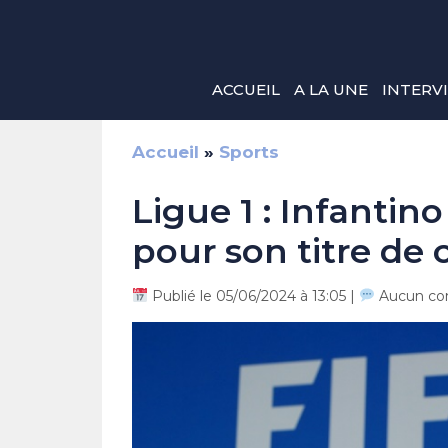
Aller
au
contenu
ACCUEIL
A LA UNE
INTERV
Accueil
»
Sports
Ligue 1 : Infantino
pour son titre de
Publié le 05/06/2024 à 13:05 |
Aucun co