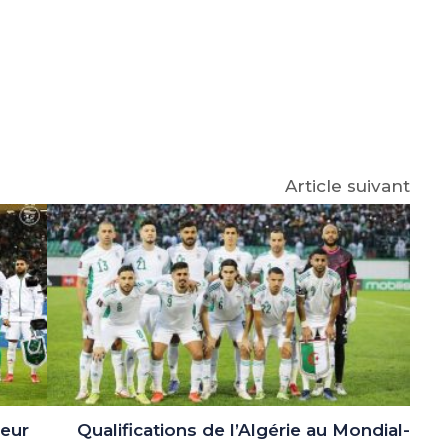
e
p
gram
Article suivant
leur
Qualifications de l’Algérie au Mondial-