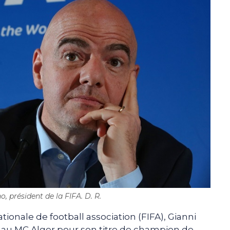
o, président de la FIFA. D. R.
tionale de football association (FIFA), Gianni
ns au MC Alger pour son titre de champion de