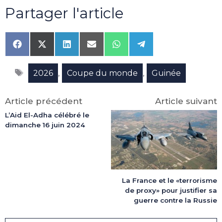
Partager l'article
Share
Share
Share
Share
Share
Share
on
on
on
on
on
on
Facebook
X
LinkedIn
Email
WhatsApp
Telegram
Étiquettes
(Twitter)
,
,
2026
Coupe du monde
Guinée
Article précédent
Article suivant
L’Aid El-Adha célébré le
dimanche 16 juin 2024
La France et le «terrorisme
de proxy» pour justifier sa
guerre contre la Russie