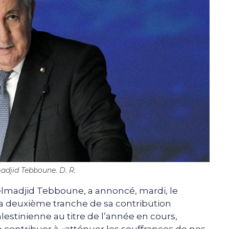
djid Tebboune. D. R.
elmadjid Tebboune, a annoncé, mardi, le
 la deuxième tranche de sa contribution
lestinienne au titre de l’année en cours,
 contribuer à «atténuer les souffrances de nos