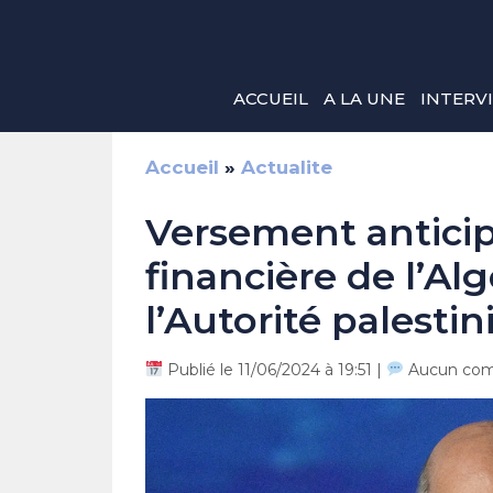
Aller
au
contenu
ACCUEIL
A LA UNE
INTERV
Accueil
»
Actualite
Versement anticip
financière de l’Al
l’Autorité palesti
Publié le 11/06/2024 à 19:51 |
Aucun com