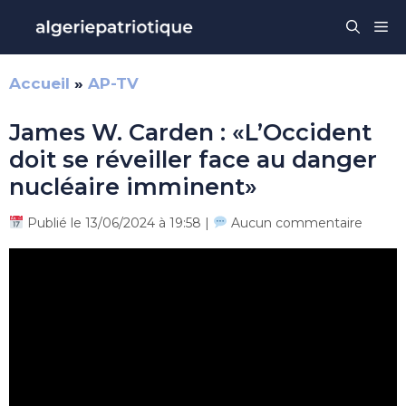
Aller
Me
au
contenu
Accueil
»
AP-TV
James W. Carden : «L’Occident
doit se réveiller face au danger
nucléaire imminent»
Publié le 13/06/2024 à 19:58 |
Aucun commentaire