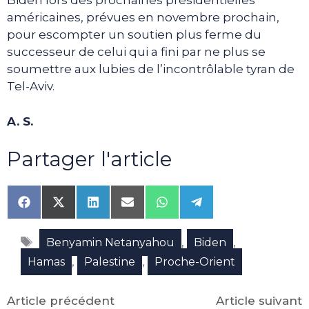
Biden lors des prochaines présidentielles
américaines, prévues en novembre prochain,
pour escompter un soutien plus ferme du
successeur de celui qui a fini par ne plus se
soumettre aux lubies de l’incontrôlable tyran de
Tel-Aviv.
A. S.
Partager l'article
Share
Share
Share
Share
Share
Share
on
on
on
on
on
on
Facebook
X
LinkedIn
Email
WhatsApp
Telegram
Étiquettes
(Twitter)
,
,
Benyamin Netanyahou
Biden
,
,
Hamas
Palestine
Proche-Orient
Article précédent
Article suivant