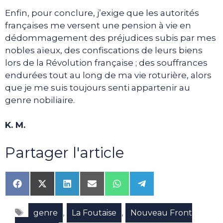
Enfin, pour conclure, j’exige que les autorités
françaises me versent une pension à vie en
dédommagement des préjudices subis par mes
nobles aïeux, des confiscations de leurs biens
lors de la Révolution française ; des souffrances
endurées tout au long de ma vie roturière, alors
que je me suis toujours senti appartenir au
genre nobiliaire.
K. M.
Partager l'article
Share
Share
Share
Share
Share
Share
on
on
on
on
on
on
Facebook
X
LinkedIn
Email
WhatsApp
Telegram
Étiquettes
(Twitter)
,
,
genre
La Foutaise
Nouveau Front