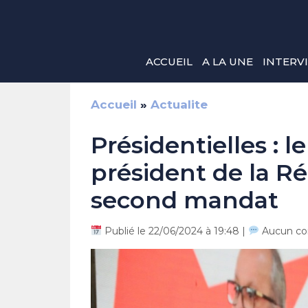
Aller
au
contenu
ACCUEIL
A LA UNE
INTERV
Accueil
»
Actualite
Présidentielles : l
président de la R
second mandat
Publié le 22/06/2024 à 19:48 |
Aucun co