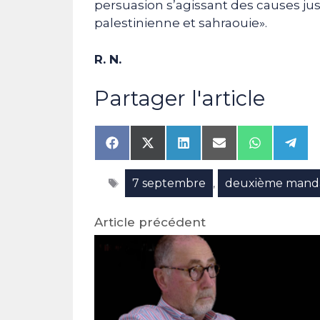
persuasion s’agissant des causes j
palestinienne et sahraouie».
R. N.
Partager l'article
Share
Share
Share
Share
Share
Shar
on
on
on
on
on
on
Facebook
X
LinkedIn
Email
WhatsAp
Tele
Étiquettes
7 septembre
deuxième mand
(Twitter)
,
Article précédent