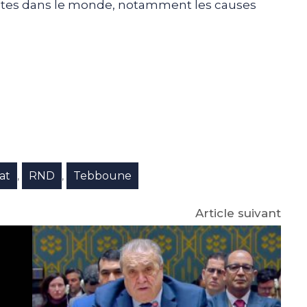
ustes dans le monde, notamment les causes
e
p
gram
at
RND
Tebboune
,
,
Article suivant