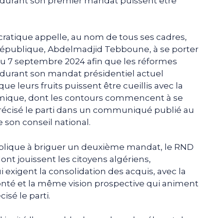
e durant son premier mandat puissent être
atique appelle, au nom de tous ses cadres,
a République, Abdelmadjid Tebboune, à se porter
 du 7 septembre 2024 afin que les réformes
e durant son mandat présidentiel actuel
que leurs fruits puissent être cueillis avec la
omique, dont les contours commencent à se
précisé le parti dans un communiqué publié au
 son conseil national.
ublique à briguer un deuxième mandat, le RND
dont jouissent les citoyens algériens,
 exigent la consolidation des acquis, avec la
té et la même vision prospective qui animent
isé le parti.