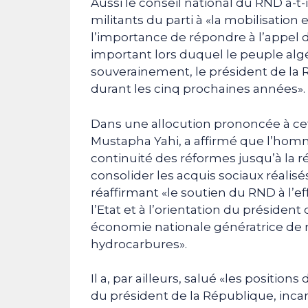
Aussi le conseil national du RND a-t-
militants du parti à «la mobilisation 
l’importance de répondre à l’appel d
important lors duquel le peuple alg
souverainement, le président de la 
durant les cinq prochaines années».
Dans une allocution prononcée à cet
Mustapha Yahi, a affirmé que l’homm
continuité des réformes jusqu’à la ré
consolider les acquis sociaux réalisé
réaffirmant «le soutien du RND à l’eff
l’Etat et à l’orientation du présiden
économie nationale génératrice de r
hydrocarbures».
Il a, par ailleurs, salué «les positio
du président de la République, incar