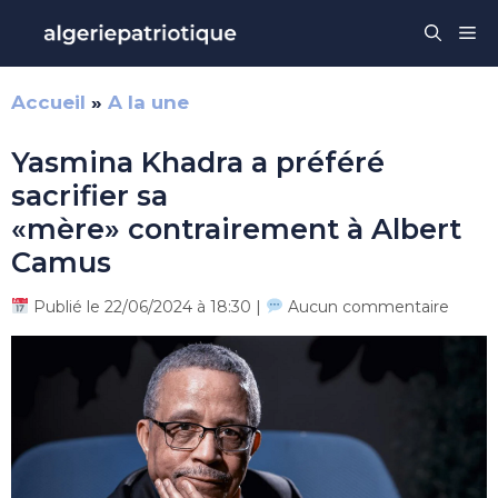
Aller
Me
au
contenu
Accueil
»
A la une
Yasmina Khadra a préféré
sacrifier sa
«mère» contrairement à Albert
Camus
Publié le 22/06/2024 à 18:30 |
Aucun commentaire