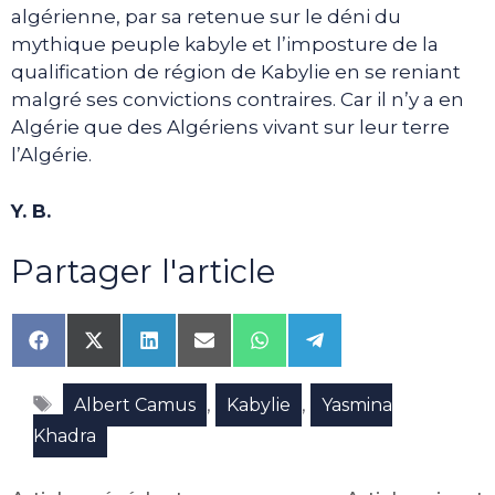
algérienne, par sa retenue sur le déni du
mythique peuple kabyle et l’imposture de la
qualification de région de Kabylie en se reniant
malgré ses convictions contraires. Car il n’y a en
Algérie que des Algériens vivant sur leur terre
l’Algérie.
Y. B.
Partager l'article
Share
Share
Share
Share
Share
Share
on
on
on
on
on
on
Facebook
X
LinkedIn
Email
WhatsApp
Telegram
Étiquettes
(Twitter)
,
,
Albert Camus
Kabylie
Yasmina
Khadra