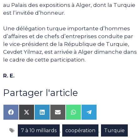
au Palais des expositions à Alger, dont la Turquie
est l’invitée d’honneur.
Une délégation turque importante d’hommes
d’affaires et de chefs d’entreprises conduite par
le vice-président de la République de Turquie,
Cevdet Yilmaz, est arrivée à Alger dimanche dans
le cadre de cette participation.
R. E.
Partager l'article
Share
Share
Share
Share
Share
Share
on
on
on
on
on
on
Facebook
X
LinkedIn
Email
WhatsApp
Telegram
Étiquettes
(Twitter)
,
,
7 à 10 milliards
coopération
Turquie