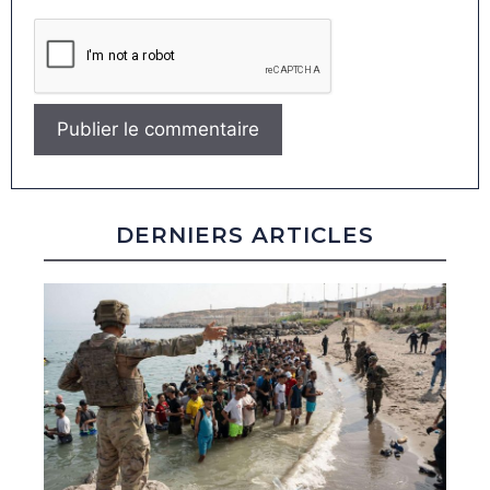
DERNIERS ARTICLES