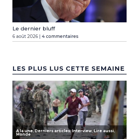
Le dernier bluff
6 août 2026 |
4 commentaires
LES PLUS LUS CETTE SEMAINE