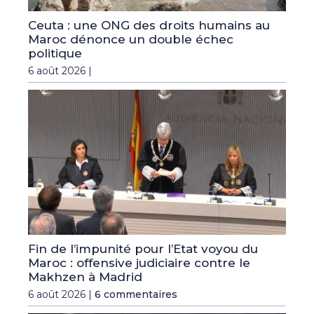
Ceuta : une ONG des droits humains au
Maroc dénonce un double échec
politique
6 août 2026 |
Fin de l’impunité pour l’Etat voyou du
Maroc : offensive judiciaire contre le
Makhzen à Madrid
6 août 2026 |
6 commentaires