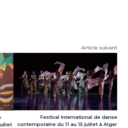
e
p
gram
Article suivant
Festival international de danse
e
contemporaine du 11 au 15 juillet à Alger
uillet