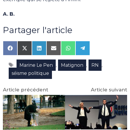
A. B.
Partager l'article
Share
Share
Share
Share
Share
Share
on
on
on
on
on
on
Facebook
X
LinkedIn
Email
WhatsApp
Telegram
Étiquettes
(Twitter)
,
,
,
Marine Le Pen
Matignon
RN
séisme politique
Article précédent
Article suivant