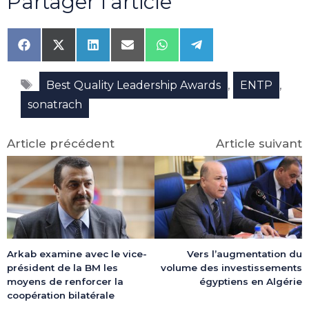
Partager l'article
Share
Share
Share
Share
Share
Share
on
on
on
on
on
on
Facebook
X
LinkedIn
Email
WhatsApp
Telegram
Étiquettes
(Twitter)
,
,
Best Quality Leadership Awards
ENTP
sonatrach
Article précédent
Article suivant
Arkab examine avec le vice-
Vers l’augmentation du
président de la BM les
volume des investissements
moyens de renforcer la
égyptiens en Algérie
coopération bilatérale