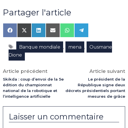
Partager l'article
Share
Share
Share
Share
Share
Share
on
on
on
on
on
on
Facebook
X
LinkedIn
Email
WhatsApp
Telegram
Étiquettes
(Twitter)
,
,
Banque mondiale
mena
Ousmane
Dione
Article précédent
Article suivant
Skikda : coup d’envoi de la 5e
Le président de la
édition du championnat
République signe deux
national de la robotique et
décrets présidentiels portant
l’intelligence artificielle
mesures de grâce
Laisser un commentaire