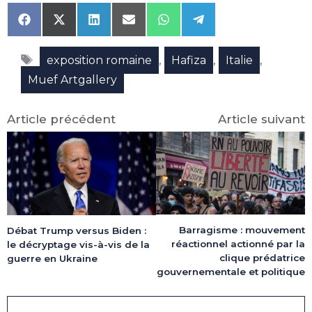
Share
Share
Share
Share
Share
Share
on
on
on
on
on
on
Facebook
X
LinkedIn
Email
WhatsApp
Telegram
Étiquettes
(Twitter)
,
,
,
exposition romaine
Hafiza
Italie
Muef Artgallery
Article précédent
Article suivant
Barragisme : mouvement
Débat Trump versus Biden :
réactionnel actionné par la
le décryptage vis-à-vis de la
clique prédatrice
guerre en Ukraine
gouvernementale et politique